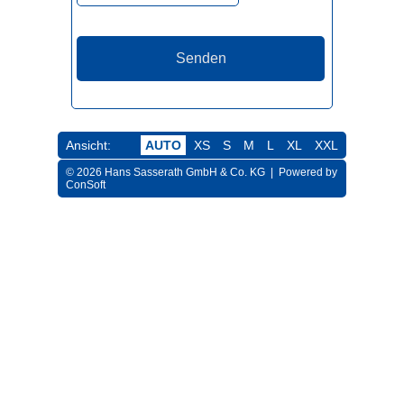
Ansicht:
AUTO
XS
S
M
L
XL
XXL
© 2026 Hans Sasserath GmbH & Co. KG |
Powered by
ConSoft